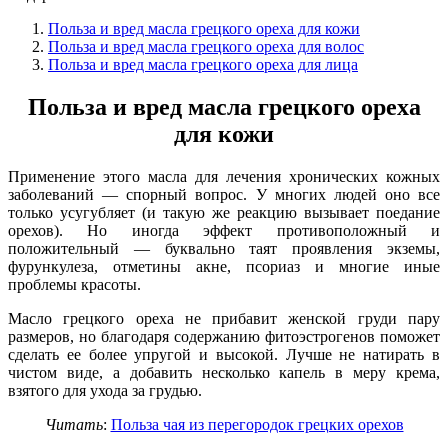
Польза и вред масла грецкого ореха для кожи
Польза и вред масла грецкого ореха для волос
Польза и вред масла грецкого ореха для лица
Польза и вред масла грецкого ореха
для кожи
Применение этого масла для лечения хронических кожных
заболеваний — спорный вопрос. У многих людей оно все
только усугубляет (и такую же реакцию вызывает поедание
орехов). Но иногда эффект противоположный и
положительный — буквально таят проявления экземы,
фурункулеза, отметины акне, псориаз и многие иные
проблемы красоты.
Масло грецкого ореха не прибавит женской груди пару
размеров, но благодаря содержанию фитоэстрогенов поможет
сделать ее более упругой и высокой. Лучше не натирать в
чистом виде, а добавить несколько капель в меру крема,
взятого для ухода за грудью.
Читать
:
Польза чая из перегородок грецких орехов