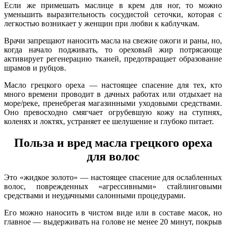
Если же примешать маслице в крем для ног, то можно
уменьшить выразительность сосудистой сеточки, которая с
легкостью возникает у женщин при любви к каблучкам.
Врачи запрещают наносить масла на свежие ожоги и раны, но,
когда начало подживать, то ореховый жир потрясающе
активирует регенерацию тканей, предотвращает образование
шрамов и рубцов.
Масло грецкого ореха — настоящее спасение для тех, кто
много времени проводит в дачных работах или отдыхает на
море/реке, пренебрегая магазинными уходовыми средствами.
Оно превосходно смягчает огрубевшую кожу на ступнях,
коленях и локтях, устраняет ее шелушение и глубоко питает.
Польза и вред масла грецкого ореха
для волос
Это «жидкое золото» — настоящее спасение для ослабленных
волос, поврежденных «агрессивными» стайлинговыми
средствами и неудачными салонными процедурами.
Его можно наносить в чистом виде или в составе масок, но
главное — выдерживать на голове не менее 20 минут, покрыв