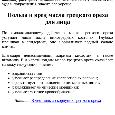
зуда и покраснения, значит, все хорошо.
Польза и вред масла грецкого ореха
для лица
По омолаживающему действию масло грецкого ореха
уступает лишь маслу виноградных косточек. Глубоко
проникая в эпидермис, оно нормализует водный баланс
клеток.
Благодаря ненасыщенным жирным кислотам, а также
витамину Е и каротиноидам масло грецкого ореха оказывает
на кожу следующее влияние:
выравнивает тон;
улучшает распределение коллагеновых волокон;
препятствует возникновению пигментных пятен;
разглаживает мимические морщинки;
улучшает местное кровообращение.
Читать
:
В чем польза скорлупок грецкого ореха