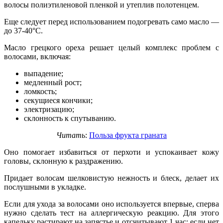
волосы полиэтиленовой пленкой и утеплив полотенцем.
Еще следует перед использованием подогревать само масло —
до 37-40°С.
Масло грецкого ореха решает целый комплекс проблем с
волосами, включая:
выпадение;
медленный рост;
ломкость;
секущиеся кончики;
электризацию;
склонность к спутыванию.
Читать
:
Польза фрукта граната
Оно помогает избавиться от перхоти и успокаивает кожу
головы, склонную к раздражению.
Придает волосам шелковистую нежность и блеск, делает их
послушными в укладке.
Если для ухода за волосами оно используется впервые, сперва
нужно сделать тест на аллергическую реакцию. Для этого
капельку растирают на запястье и отсчитывают 1 час: если нет