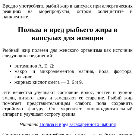
Вредно употреблять рыбий жир в капсулах при аллергических
реакциях на морепродукты, остром холецистите и
панкреатите.
Польза и вред рыбьего жира в
капсулах для женщин
Рыбный жир полезен для женского организма как источник
следующих соединений:
витаминов А, Е, Д;
макро- и микроэлементов магния, йода, фосфора,
кальция;
жирных кислот омега — 3, 6 и 9.
Эти вещества улучшают состояние волос, ногтей и зубной
эмали, питают кожу и замедляют ее старение. Рыбий жир
помогает представительницам слабого пола сохранить
стройную фигуру. Он укрепляет опорно-двигательный
аппарат и улучшает остроту зрения.
Читать
:
Польза и вред засахаренного имбиря
Систематическое употребление капсул с рыбьим жиром