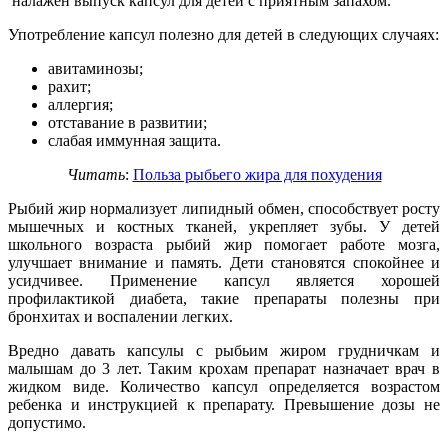
налажен выпуск капсул для детей с приятным запахом.
Употребление капсул полезно для детей в следующих случаях:
авитаминозы;
рахит;
аллергия;
отставание в развитии;
слабая иммунная защита.
Читать
:
Польза рыбьего жира для похудения
Рыбий жир нормализует липидный обмен, способствует росту
мышечных и костных тканей, укрепляет зубы. У детей
школьного возраста рыбий жир помогает работе мозга,
улучшает внимание и память. Дети становятся спокойнее и
усидчивее. Применение капсул является хорошей
профилактикой диабета, такие препараты полезны при
бронхитах и воспалении легких.
Вредно давать капсулы с рыбьим жиром грудничкам и
малышам до 3 лет. Таким крохам препарат назначает врач в
жидком виде. Количество капсул определяется возрастом
ребенка и инструкцией к препарату. Превышение дозы не
допустимо.