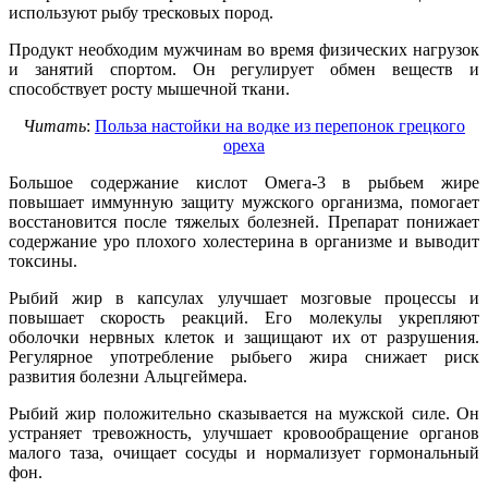
используют рыбу тресковых пород.
Продукт необходим мужчинам во время физических нагрузок
и занятий спортом. Он регулирует обмен веществ и
способствует росту мышечной ткани.
Читать
:
Польза настойки на водке из перепонок грецкого
ореха
Большое содержание кислот Омега-3 в рыбьем жире
повышает иммунную защиту мужского организма, помогает
восстановится после тяжелых болезней. Препарат понижает
содержание уро плохого холестерина в организме и выводит
токсины.
Рыбий жир в капсулах улучшает мозговые процессы и
повышает скорость реакций. Его молекулы укрепляют
оболочки нервных клеток и защищают их от разрушения.
Регулярное употребление рыбьего жира снижает риск
развития болезни Альцгеймера.
Рыбий жир положительно сказывается на мужской силе. Он
устраняет тревожность, улучшает кровообращение органов
малого таза, очищает сосуды и нормализует гормональный
фон.