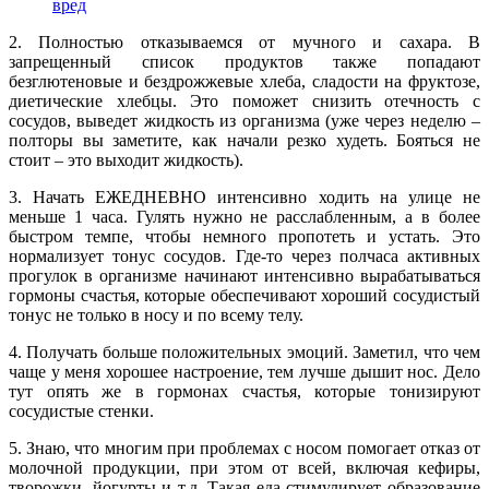
вред
2. Полностью отказываемся от мучного и сахара. В
запрещенный список продуктов также попадают
безглютеновые и бездрожжевые хлеба, сладости на фруктозе,
диетические хлебцы. Это поможет снизить отечность с
сосудов, выведет жидкость из организма (уже через неделю –
полторы вы заметите, как начали резко худеть. Бояться не
стоит – это выходит жидкость).
3. Начать ЕЖЕДНЕВНО интенсивно ходить на улице не
меньше 1 часа. Гулять нужно не расслабленным, а в более
быстром темпе, чтобы немного пропотеть и устать. Это
нормализует тонус сосудов. Где-то через полчаса активных
прогулок в организме начинают интенсивно вырабатываться
гормоны счастья, которые обеспечивают хороший сосудистый
тонус не только в носу и по всему телу.
4. Получать больше положительных эмоций. Заметил, что чем
чаще у меня хорошее настроение, тем лучше дышит нос. Дело
тут опять же в гормонах счастья, которые тонизируют
сосудистые стенки.
5. Знаю, что многим при проблемах с носом помогает отказ от
молочной продукции, при этом от всей, включая кефиры,
творожки, йогурты и т.д. Такая еда стимулирует образование