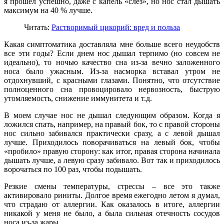
я прошел успешно, даже с капель «слез», но нос стал дышать
максимум на 40 % лучше.
Читать:
Растворимый цикорий: вред и польза
Какая симптоматика доставляла мне больше всего неудобств
все эти годы? Если днем нос дышал терпимо (но совсем не
идеально), то ночью качество сна из-за вечно заложенного
носа было ужасным. Из-за насморка вставал утром не
отдохнувший, с красными глазами. Понятно, что отсутствие
полноценного сна провоцировало нервозность, быструю
утомляемость, снижение иммунитета и т.д.
В моем случае нос не дышал следующим образом. Когда я
ложился спать, например, на правый бок, то с правой стороны
нос сильно забивался практически сразу, а с левой дышал
лучше. Приходилось поворачиваться на левый бок, чтобы
«пробило» правую сторону: как итог, правая сторона начинала
дышать лучше, а левую сразу забивало. Вот так и приходилось
ворочаться по 100 раз, чтобы подышать.
Резкие смены температуры, стрессы – все это также
активировало риниты. Долгое время ежегодно летом я думал,
что страдаю от аллергии. Как оказалось в итоге, аллергии
никакой у меня не было, а была сильная отечность сосудов
носа из-за жары.