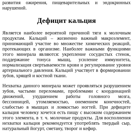
развития ожирения, пищеварительных и эндокринных
нарушений.
Дефицит кальция
Является наиболее вероятной причиной тяги к молочным
продуктам. Кальций – жизненно важный макроэлемент,
принимающий участие во множестве химических реакций,
протекающих в организме. Наиболее важными функциями
этого минерала являются: укрепление сосудистых стенок,
поддержание тонуса мышц, усиление иммунитета,
нормализация свертываемости крови и регулирование уровня
артериального давления. Кальций участвует в формировании
зубов, хрящей и костной ткани.
Нехватка данного минерала может проявляться разрушением
зубов, частыми переломами, проблемами с координацией
движений, ухудшением работы головного мозга,
бессонницей, утомляемостью, онемением конечностей,
слабостью в мышцах и ломкостью ногтей. При дефиците
кальция человеку хочется есть пищу с высоким содержанием
этого элемента, в т. ч. молочные продукты. Для восполнения
нехватки кальция рекомендуется употреблять твердый сыр,
натуральный йогурт, сметану, творог и кефир.