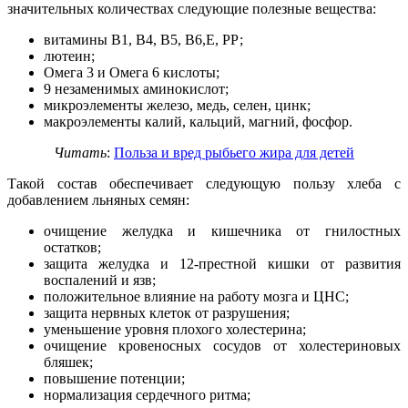
значительных количествах следующие полезные вещества:
витамины В1, В4, В5, В6,Е, РР;
лютеин;
Омега 3 и Омега 6 кислоты;
9 незаменимых аминокислот;
микроэлементы железо, медь, селен, цинк;
макроэлементы калий, кальций, магний, фосфор.
Читать
:
Польза и вред рыбьего жира для детей
Такой состав обеспечивает следующую пользу хлеба с
добавлением льняных семян:
очищение желудка и кишечника от гнилостных
остатков;
защита желудка и 12-престной кишки от развития
воспалений и язв;
положительное влияние на работу мозга и ЦНС;
защита нервных клеток от разрушения;
уменьшение уровня плохого холестерина;
очищение кровеносных сосудов от холестериновых
бляшек;
повышение потенции;
нормализация сердечного ритма;