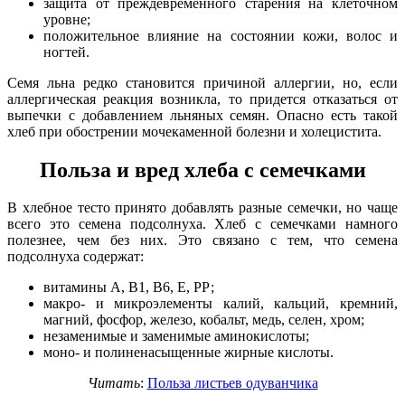
защита от преждевременного старения на клеточном
уровне;
положительное влияние на состоянии кожи, волос и
ногтей.
Семя льна редко становится причиной аллергии, но, если
аллергическая реакция возникла, то придется отказаться от
выпечки с добавлением льняных семян. Опасно есть такой
хлеб при обострении мочекаменной болезни и холецистита.
Польза и вред хлеба с семечками
В хлебное тесто принято добавлять разные семечки, но чаще
всего это семена подсолнуха. Хлеб с семечками намного
полезнее, чем без них. Это связано с тем, что семена
подсолнуха содержат:
витамины А, В1, В6, Е, РР;
макро- и микроэлементы калий, кальций, кремний,
магний, фосфор, железо, кобальт, медь, селен, хром;
незаменимые и заменимые аминокислоты;
моно- и полиненасыщенные жирные кислоты.
Читать
:
Польза листьев одуванчика