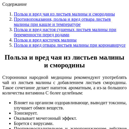
Содержание
Польза и вред чая из листьев малины и смородины
Противопоказания, польза и вред отвара листьев
малины при кашле и температуре
Польза и вред настоя сушеных листьев малины при
беременности перед родами
Польза и вред косточек малины
Польза и вред отвара листьев малины при коронавирусе
Польза и вред чая из листьев малины
и смородины
Сторонники народной медицины рекомендуют употреблять
чай из листьев малины с добавлением листьев смородины.
Такое сочетание делает напиток ароматным, а из-за большого
количества витамина С более целебным:
Влияет на организм оздоравливающе, выводит токсины,
улучшает обмен веществ.
Тонизирует.
Оказывает мочегонный эффект.
Борется с вирусами.
Противовоспалительное и жаропонижающее действие