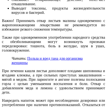
откашливание.
Выводит токсины, продукты жизнедеятельности
вирусов и бактерий.
Важно! Принимать отвар листьев малины одновременно с
жаропонижающими лекарствами не рекомендуется во
избежание резкого снижения температуры.
Также при одновременном употреблении народного средства
с обезболивающими могут возникнуть признаки
передозировки: тошнота, боль в желудке, шум в ушах,
головокружение.
Читать
:
Польза и вред тана для организма
женщины
При лечении кашля листья дополняют плодами шиповника и
ягодами клюквы, а при сильных приступах закашливания –
мятой и медом. При ларингите и ангине полезны полоскания
горла с целью уменьшения воспаления и боли. Отвар с
добавлением меда и лимона с удовольствием принимают
дети.
Навредить напиток может при несоблюдении дозировки или
употреблении при наличии противопоказаний. Отказаться от