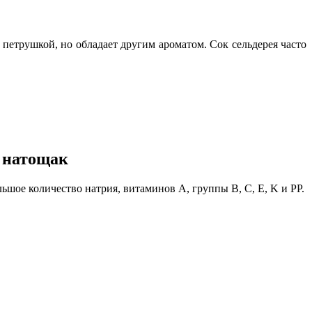
петрушкой, но обладает другим ароматом. Сок сельдерея часто
а натощак
ьшое количество натрия, витаминов A, группы B, C, E, K и PP.