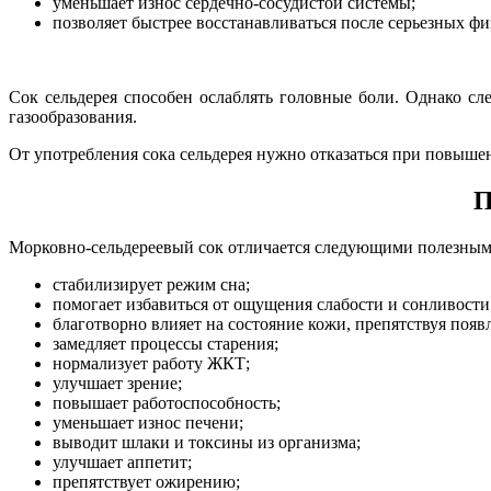
уменьшает износ сердечно-сосудистой системы;
позволяет быстрее восстанавливаться после серьезных фи
Сок сельдерея способен ослаблять головные боли. Однако с
газообразования.
От употребления сока сельдерея нужно отказаться при повыше
П
Морковно-сельдереевый сок отличается следующими полезным
стабилизирует режим сна;
помогает избавиться от ощущения слабости и сонливости
благотворно влияет на состояние кожи, препятствуя поя
замедляет процессы старения;
нормализует работу ЖКТ;
улучшает зрение;
повышает работоспособность;
уменьшает износ печени;
выводит шлаки и токсины из организма;
улучшает аппетит;
препятствует ожирению;