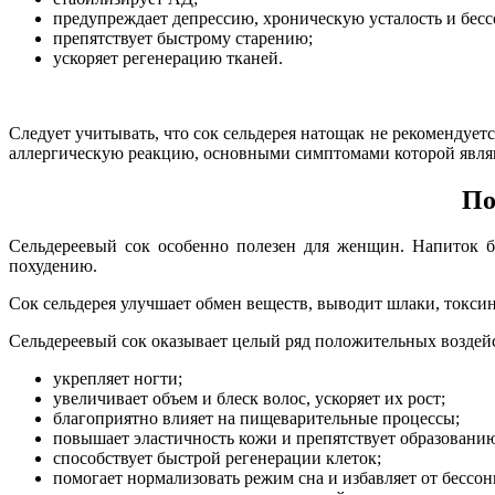
предупреждает депрессию, хроническую усталость и бес
препятствует быстрому старению;
ускоряет регенерацию тканей.
Следует учитывать, что сок сельдерея натощак не рекомендует
аллергическую реакцию, основными симптомами которой являют
По
Сельдереевый сок особенно полезен для женщин. Напиток б
похудению.
Сок сельдерея улучшает обмен веществ, выводит шлаки, токси
Сельдереевый сок оказывает целый ряд положительных воздей
укрепляет ногти;
увеличивает объем и блеск волос, ускоряет их рост;
благоприятно влияет на пищеварительные процессы;
повышает эластичность кожи и препятствует образовани
способствует быстрой регенерации клеток;
помогает нормализовать режим сна и избавляет от бессо