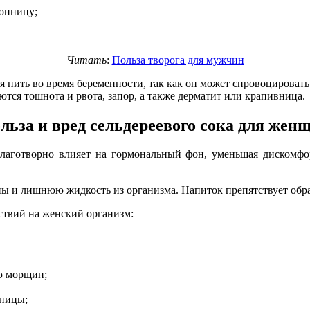
сонницу;
Читать
:
Польза творога для мужчин
ся пить во время беременности, так как он может спровоцирова
ся тошнота и рвота, запор, а также дерматит или крапивница.
льза и вред сельдереевого сока для жен
лаготворно влияет на гормональный фон, уменьшая дискомфор
ны и лишнюю жидкость из организма. Напиток препятствует обр
ствий на женский организм:
ю морщин;
нницы;