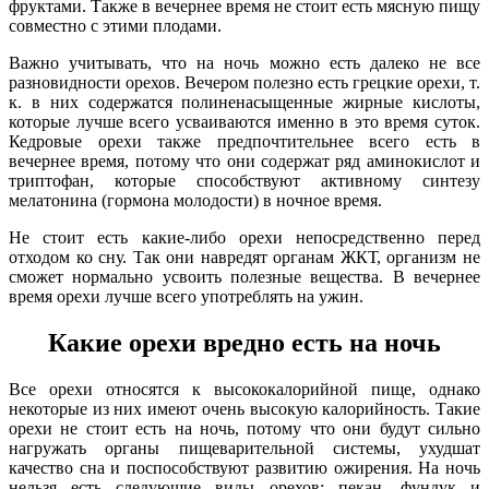
фруктами. Также в вечернее время не стоит есть мясную пищу
совместно с этими плодами.
Важно учитывать, что на ночь можно есть далеко не все
разновидности орехов. Вечером полезно есть грецкие орехи, т.
к. в них содержатся полиненасыщенные жирные кислоты,
которые лучше всего усваиваются именно в это время суток.
Кедровые орехи также предпочтительнее всего есть в
вечернее время, потому что они содержат ряд аминокислот и
триптофан, которые способствуют активному синтезу
мелатонина (гормона молодости) в ночное время.
Не стоит есть какие-либо орехи непосредственно перед
отходом ко сну. Так они навредят органам ЖКТ, организм не
сможет нормально усвоить полезные вещества. В вечернее
время орехи лучше всего употреблять на ужин.
Какие орехи вредно есть на ночь
Все орехи относятся к высококалорийной пище, однако
некоторые из них имеют очень высокую калорийность. Такие
орехи не стоит есть на ночь, потому что они будут сильно
нагружать органы пищеварительной системы, ухудшат
качество сна и поспособствуют развитию ожирения. На ночь
нельзя есть следующие виды орехов: пекан, фундук и