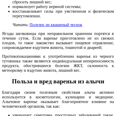
сбросить лишний вес;
нормализует работу нервной системы;
восстанавливает силы при умственном и физическом
переутомлении.
Читать
:
Полезен ли квашеный чеснок
Ягоды шелковицы при неправильном хранении портятся в
течение суток. Если варенье приготовлено не из свежих
плодов, то такое лакомство вызывает пищевое отравление,
сопровождаемое вздутием живота, тошнотой и диареей;
Противопоказаниями к употреблению варенья из черного
тутовника также являются индивидуальная непереносимость
продукта, обострившиеся болезни ЖКТ, склонность к
метеоризму и вздутию живота, лишний вес.
Польза и вред варенья из алычи
Благодаря своим полезным свойствам алыча активно
используется в косметологии, кулинарии и медицине.
Алычовое варенье оказывает благоприятное влияние на
человеческий организм, так как:
уменьшает симптомы простудных заболеваний такие,