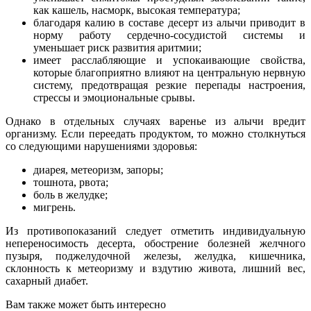
как кашель, насморк, высокая температура;
благодаря калию в составе десерт из алычи приводит в
норму работу сердечно-сосудистой системы и
уменьшает риск развития аритмии;
имеет расслабляющие и успокаивающие свойства,
которые благоприятно влияют на центральную нервную
систему, предотвращая резкие перепады настроения,
стрессы и эмоциональные срывы.
Однако в отдельных случаях варенье из алычи вредит
организму. Если переедать продуктом, то можно столкнуться
со следующими нарушениями здоровья:
диарея, метеоризм, запоры;
тошнота, рвота;
боль в желудке;
мигрень.
Из противопоказаний следует отметить индивидуальную
непереносимость десерта, обострение болезней желчного
пузыря, поджелудочной железы, желудка, кишечника,
склонность к метеоризму и вздутию живота, лишний вес,
сахарный диабет.
Вам также может быть интересно