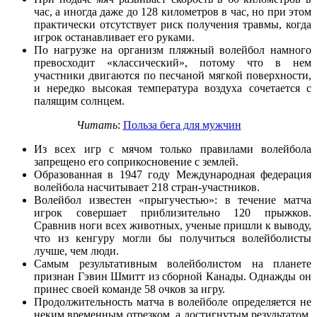
час, а иногда даже до 128 километров в час, но при этом
практически отсутствует риск получения травмы, когда
игрок останавливает его руками.
По нагрузке на организм пляжный волейбол намного
превосходит «классический», потому что в нем
участники двигаются по песчаной мягкой поверхности,
и нередко высокая температура воздуха сочетается с
палящим солнцем.
Читать
:
Польза бега для мужчин
Из всех игр с мячом только правилами волейбола
запрещено его соприкосновение с землей.
Образованная в 1947 году Международная федерация
волейбола насчитывает 218 стран-участников.
Волейбол известен «прыгучестью»: в течение матча
игрок совершает приблизительно 120 прыжков.
Сравнив ноги всех животных, ученые пришли к выводу,
что из кенгуру могли бы получиться волейболисты
лучше, чем люди.
Самым результативным волейболистом на планете
признан Гэвин Шмитт из сборной Канады. Однажды он
принес своей команде 58 очков за игру.
Продолжительность матча в волейболе определяется не
неким временным отрезком, а достигнутым результатом.