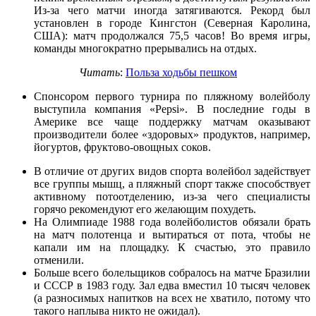
Из-за чего матчи иногда затягиваются. Рекорд был
установлен в городе Кингстон (Северная Каролина,
США): матч продолжался 75,5 часов! Во время игры,
команды многократно прерывались на отдых.
Читать
:
Польза ходьбы пешком
Спонсором первого турнира по пляжному волейболу
выступила компания «Pepsi». В последние годы в
Америке все чаще поддержку матчам оказывают
производители более «здоровых» продуктов, например,
йогуртов, фруктово-овощных соков.
В отличие от других видов спорта волейбол задействует
все группы мышц, а пляжный спорт также способствует
активному потоотделению, из-за чего специалисты
горячо рекомендуют его желающим похудеть.
На Олимпиаде 1988 года волейболистов обязали брать
на матч полотенца и вытираться от пота, чтобы не
капали им на площадку. К счастью, это правило
отменили.
Больше всего болельщиков собралось на матче Бразилии
и СССР в 1983 году. Зал едва вместил 10 тысяч человек
(а разносимых напитков на всех не хватило, потому что
такого наплыва никто не ожидал).