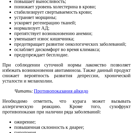
повышает выносливость;
понижает уровень холестерина в крови;
стабилизирует свертываемость крови;
устраняет морщины;
ускоряет регенерацию тканей;
нормализует АД;
препятствует возникновению анемии;
уменьшает износ кишечника;
предотвращает развитие онкологических заболеваний;
ослабляет дискомфорт во время климакса;
предупреждает бесплодие.
При соблюдении суточной нормы лакомство позволяет
избежать возникновения авитаминоза. Также данный продукт
снижает вероятность развития депрессии, хронической
усталости и меланхолии.
Читать
:
Противопоказания айкидо
Необходимо отметить, что курага может вызывать
аллергическую реакцию. Кроме того, сухофрукт
противопоказан при наличии ряда заболеваний:
ожирение;
повышенная склонность к диарее;
гипотония.