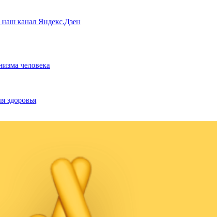
а наш канал Яндекс.Дзен
низма человека
ля здоровья