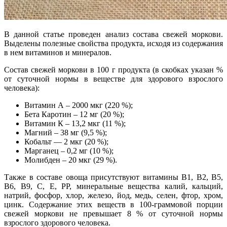
В данной статье проведен анализ состава свежей моркови.
Выделены полезные свойства продукта, исходя из содержания
в нем витаминов и минералов.
Состав свежей моркови в 100 г продукта (в скобках указан %
от суточной нормы в веществе для здорового взрослого
человека):
Витамин А – 2000 мкг (220 %);
Бета Каротин – 12 мг (20 %);
Витамин К – 13,2 мкг (11 %);
Магний – 38 мг (9,5 %);
Кобальт — 2 мкг (20 %);
Марганец – 0,2 мг (10 %);
Молибден – 20 мкг (29 %).
Также в составе овоща присутствуют витамины В1, В2, В5,
В6, В9, С, Е, РР, минеральные вещества калий, кальций,
натрий, фосфор, хлор, железо, йод, медь, селен, фтор, хром,
цинк. Содержание этих веществ в 100-граммовой порции
свежей моркови не превышает 8 % от суточной нормы
взрослого здорового человека.