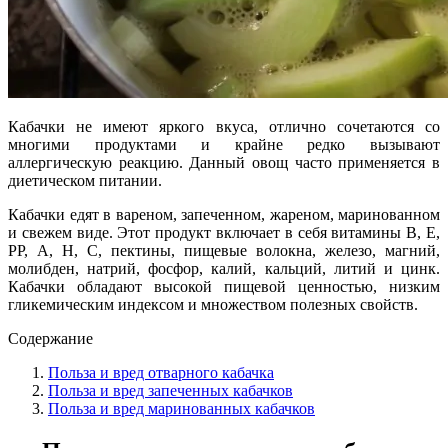
Кабачки не имеют яркого вкуса, отлично сочетаются со
многими продуктами и крайне редко вызывают
аллергическую реакцию. Данный овощ часто применяется в
диетическом питании.
Кабачки едят в вареном, запеченном, жареном, маринованном
и свежем виде. Этот продукт включает в себя витамины В, Е,
РР, А, Н, С, пектины, пищевые волокна, железо, магний,
молибден, натрий, фосфор, калий, кальций, литий и цинк.
Кабачки обладают высокой пищевой ценностью, низким
гликемическим индексом и множеством полезных свойств.
Содержание
Польза и вред отварного кабачка
Польза и вред запеченных кабачков
Польза и вред маринованных кабачков