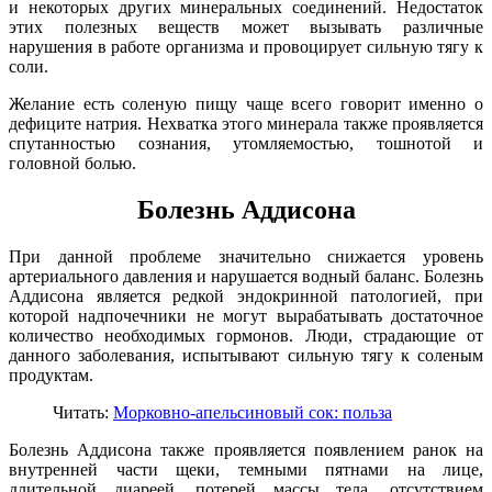
и некоторых других минеральных соединений. Недостаток
этих полезных веществ может вызывать различные
нарушения в работе организма и провоцирует сильную тягу к
соли.
Желание есть соленую пищу чаще всего говорит именно о
дефиците натрия. Нехватка этого минерала также проявляется
спутанностью сознания, утомляемостью, тошнотой и
головной болью.
Болезнь Аддисона
При данной проблеме значительно снижается уровень
артериального давления и нарушается водный баланс. Болезнь
Аддисона является редкой эндокринной патологией, при
которой надпочечники не могут вырабатывать достаточное
количество необходимых гормонов. Люди, страдающие от
данного заболевания, испытывают сильную тягу к соленым
продуктам.
Читать:
Морковно-апельсиновый сок: польза
Болезнь Аддисона также проявляется появлением ранок на
внутренней части щеки, темными пятнами на лице,
длительной диареей, потерей массы тела, отсутствием