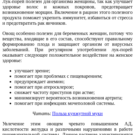
Лук-порей полезен для организма женщины, так как улучшает
здоровье волос и кожных покровов, предотвращает
возникновение морщин. Включение в рацион этого полезного
продукта поможет укрепить иммунитет, избавиться от стресса
и предотвратить рак яичников.
Овощ особенно полезен для беременных женщин, потому что
вещества, входящие в его состав, способствуют правильному
формированию плода и защищают организм от вирусных
заболеваний. При регулярном употреблении лук-порей
оказывает следующее положительное воздействие на женское
здоровье:
улучшает зрение;
помогает при проблемах с пищеварением;
предупреждает анемию;
помогает при атеросклерозе;
снижает частоту приступов при астме;
минимизирует вероятность возникновения артрита;
помогает при инфекциях мочеполовой системы.
Читать
:
Польза кунжутной муки
Увлечение этим овощем чревато повышением АД,
кислотности желудка и различными нарушениями в работе
пищеварительной системы. Данное растение характеризуется