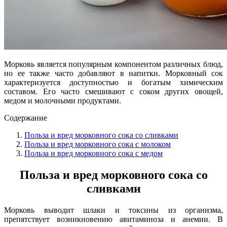
Морковь является популярным компонентом различных блюд,
но ее также часто добавляют в напитки. Морковный сок
характеризуется доступностью и богатым химическим
составом. Его часто смешивают с соком других овощей,
медом и молочными продуктами.
Содержание
Польза и вред морковного сока со сливками
Польза и вред морковного сока с молоком
Польза и вред морковного сока с медом
Польза и вред морковного сока со
сливками
Морковь выводит шлаки и токсины из организма,
препятствует возникновению авитаминоза и анемии. В