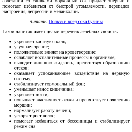
сочетании со сливками морковный сок придает энергии и
помогает избавиться от быстрой утомляемости, перепадов
настроения, депрессии и меланхолии.
Читать
:
Польза и вред сока бузины
Такой напиток имеет целый перечень лечебных свойств:
укрепляет костную ткань;
улучшает зрение;
положительно влияет на кроветворение;
ослабляет воспалительные процессы в организме;
выводит лишнюю жидкость, препятствуя образованию
отеков;
оказывает успокаивающее воздействие на нервную
систему;
стабилизирует гормональный фон;
уменьшает износ кишечника;
укрепляет ногти;
повышает эластичность кожи и препятствует появлению
морщин;
нормализует работу печени;
ускоряет рост волос;
помогает избавиться от бессонницы и стабилизирует
режим сна.