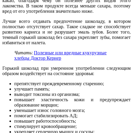
какао, благодаря чему он полезнее других видов этого
лакомства. В таком продукте всегда меньше сахара, поэтому
вред от его употребления значительно ниже.
Лучше всего отдавать предпочтение шоколаду, в котором
полностью отсутствует сахар. Такое сладкое не способствует
развитию кариеса и не разрушает эмаль зубов. Более того,
темный горький шоколад без сахара укрепляет зубы, помогает
избавиться от налета.
Читать
:
Полезные или вредные кукурузные
хлебцы Доктор Кернер
Горький шоколад при умеренном употреблении следующим
образом воздействует на состояние здоровья:
препятствует преждевременному старению;
улучшает память;
выводит токсины из организма;
повышает эластичность кожи и предупреждает
образование морщин;
уменьшает износ головного мозга;
помогает стабилизировать АД;
повышает работоспособность;
стимулирует кровообращение;
укрепляет сердечную мышцу и сосуды;