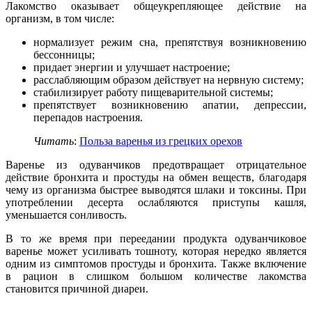
Лакомство оказывает общеукрепляющее действие на
организм, в том числе:
нормализует режим сна, препятствуя возникновению
бессонницы;
придает энергии и улучшает настроение;
расслабляющим образом действует на нервную систему;
стабилизирует работу пищеварительной системы;
препятствует возникновению апатии, депрессии,
перепадов настроения.
Читать
:
Польза варенья из грецких орехов
Варенье из одуванчиков предотвращает отрицательное
действие бронхита и простуды на обмен веществ, благодаря
чему из организма быстрее выводятся шлаки и токсины. При
употреблении десерта ослабляются приступы кашля,
уменьшается сонливость.
В то же время при переедании продукта одуванчиковое
варенье может усиливать тошноту, которая нередко является
одним из симптомов простуды и бронхита. Также включение
в рацион в слишком большом количестве лакомства
становится причиной диареи.