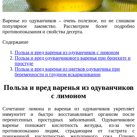
Варенье из одуванчиков – очень полезное, но не слишком
популярное лакомство. Рассмотрим более подробно
противопоказания и свойства десерта.
Содержание
Польза и вред варенья из одуванчиков с лимоном
Польза и вред одуванчикового варенья при бронхите и
простуде
Польза и вред варенья из цветков одуванчика при
беременности и грудном вскармливании
Польза и вред варенья из одуванчиков
с лимоном
Сочетание лимона и варенья из одуванчиков укрепляет
иммунитет и быстро восстанавливает организм после
перенесенных простудных заболеваний. Одуванчиковое
варенье понижает кислотность желудка, из-за чего
противопоказано людям, страдающим от гастрита с
пониженной кислотностью желудочного сока. Однако