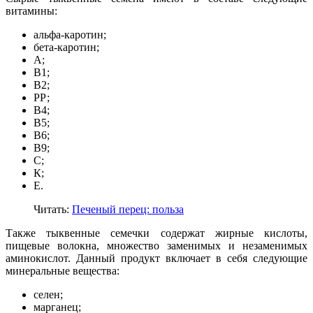
витамины:
альфа-каротин;
бета-каротин;
А;
В1;
В2;
РР;
В4;
В5;
В6;
В9;
С;
К;
Е.
Читать:
Печеный перец: польза
Также тыквенные семечки содержат жирные кислоты,
пищевые волокна, множество заменимых и незаменимых
аминокислот. Данный продукт включает в себя следующие
минеральные вещества:
селен;
марганец;