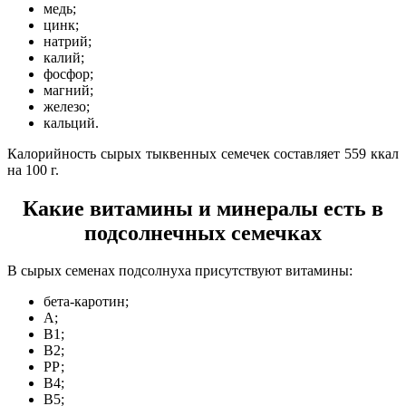
медь;
цинк;
натрий;
калий;
фосфор;
магний;
железо;
кальций.
Калорийность сырых тыквенных семечек составляет 559 ккал
на 100 г.
Какие витамины и минералы есть в
подсолнечных семечках
В сырых семенах подсолнуха присутствуют витамины:
бета-каротин;
А;
В1;
В2;
РР;
В4;
В5;