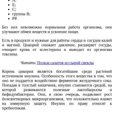
А;
Е;
С;
группы В;
РР.
Без них невозможна нормальная работа организма, они
улучшают обмен веществ и усвоение пищи.
Есть в продукте и нужные для работы сердца и сосудов калий
и магний. Цикорий снижает давление, расширяет сосуды,
очищает кровь от холестерина и выводит из организма
токсины.
Читать
:
Польза салатов из сырой свеклы
Корень цикория является богатейшим среди растений
источником инулина. Особенность этого вещества в том, что
оно не поддается воздействию ферментов желудочного сока.
Попадая в толстый кишечник, инулин становится средой, на
которой развиваются полезные лактобациллы и
бифидумбактерии. Они, в свою очередь, подавляют рост
болезнетворных микроорганизмов, что положительно влияет
на иммунную защиту. Инулин по праву относят к
пребиотикам.