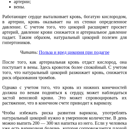
артерии;
вены.
Работающее сердце выталкивает кровь, богатую кислородом,
в артерии, кровь оказывает на их стенки определенное
давление. С учетом того, что цикорий расширяет просвет
артерий, давление крови снижается и артериальное давление
падает. Таким образом, натуральный цикорий полезен для
гипертоников.
Читать
:
Польза и вред цикория при подагре
После того, как артериальная кровь отдаст кислород, она
поступает в вены. Здесь кровоток более спокойный. С учетом
того, что натуральный цикорий разжижает кровь, снижается
риск образования тромбов.
Однако с учетом того, что кровь из нижних конечностей
должна по венам подняться к сердцу, может наблюдаться
застой венозной крови. Это может спровоцировать их
растяжение, что в конечном счете приводит к варикозу.
Чтобы избежать риска развития варикоза, употреблять
натуральный цикорий нужно в умеренном количестве. В день
можно выпить 200 — 300 мл напитка из него. Если у человека
уже есть варикозная болезнь, которая сопровождается плохой