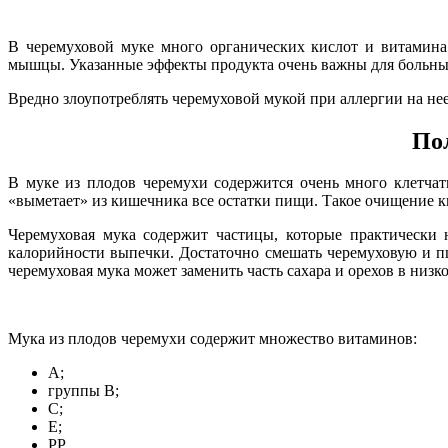
В черемуховой муке много органических кислот и витамина
мышцы. Указанные эффекты продукта очень важны для больных 
Вредно злоупотреблять черемуховой мукой при аллергии на нее.
Пол
В муке из плодов черемухи содержится очень много клетчат
«выметает» из кишечника все остатки пищи. Такое очищение к
Черемуховая мука содержит частицы, которые практически
калорийности выпечки. Достаточно смешать черемуховую и пш
черемуховая мука может заменить часть сахара и орехов в низ
Мука из плодов черемухи содержит множество витаминов:
А;
группы В;
С;
Е;
РР.