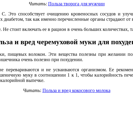
Читать
:
Польза творога для мужчин
 С. Это способствует очищению кровеносных сосудов и улуч
диабетом, так как именно перечисленные органы страдают от в
 Не стоит включать ее в рацион в очень больших количествах, т
ьза и вред черемуховой муки для похуд
ки, пищевых волокон. Эти вещества полезны при желании поху
ишечника очень полезно при похудении.
 не перевариваются и не усваиваются организмом. Ее реком
еничную муку в соотношении 1 к 1, чтобы калорийность печен
кокалорийной выпечке.
Читать
:
Польза и вред кокосового молока