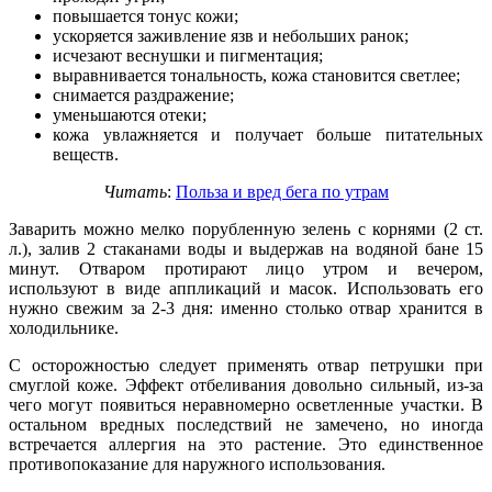
повышается тонус кожи;
ускоряется заживление язв и небольших ранок;
исчезают веснушки и пигментация;
выравнивается тональность, кожа становится светлее;
снимается раздражение;
уменьшаются отеки;
кожа увлажняется и получает больше питательных
веществ.
Читать
:
Польза и вред бега по утрам
Заварить можно мелко порубленную зелень с корнями (2 ст.
л.), залив 2 стаканами воды и выдержав на водяной бане 15
минут. Отваром протирают лицо утром и вечером,
используют в виде аппликаций и масок. Использовать его
нужно свежим за 2-3 дня: именно столько отвар хранится в
холодильнике.
С осторожностью следует применять отвар петрушки при
смуглой коже. Эффект отбеливания довольно сильный, из-за
чего могут появиться неравномерно осветленные участки. В
остальном вредных последствий не замечено, но иногда
встречается аллергия на это растение. Это единственное
противопоказание для наружного использования.