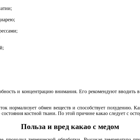
патии;
диарею;
рессами;
;
й;
обность и концентрацию внимания. Его рекомендуют вводить в
ток нормализует обмен веществ и способствует похудению. Как
состояния костной ткани. По этой причине какао следует с осто
Польза и вред какао с медом
 не проходил термической обработки. Высокая температура пр