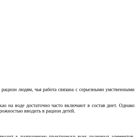
 рацион людям, чья работа связана с серьезными умственными
ао на воде достаточно часто включают в состав диет. Однако
рожностью вводить в рацион детей.
иводит к разрушению практически всех полезных элементов,