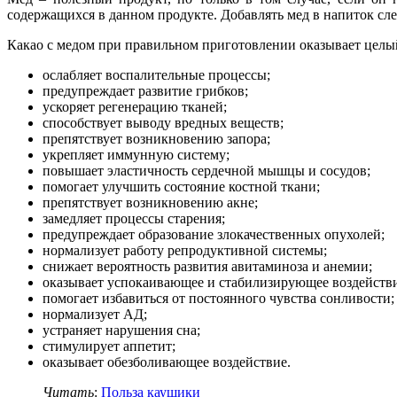
содержащихся в данном продукте. Добавлять мед в напиток след
Какао с медом при правильном приготовлении оказывает целый
ослабляет воспалительные процессы;
предупреждает развитие грибков;
ускоряет регенерацию тканей;
способствует выводу вредных веществ;
препятствует возникновению запора;
укрепляет иммунную систему;
повышает эластичность сердечной мышцы и сосудов;
помогает улучшить состояние костной ткани;
препятствует возникновению акне;
замедляет процессы старения;
предупреждает образование злокачественных опухолей;
нормализует работу репродуктивной системы;
снижает вероятность развития авитаминоза и анемии;
оказывает успокаивающее и стабилизирующее воздейств
помогает избавиться от постоянного чувства сонливости;
нормализует АД;
устраняет нарушения сна;
стимулирует аппетит;
оказывает обезболивающее воздействие.
Читать
:
Польза каушики