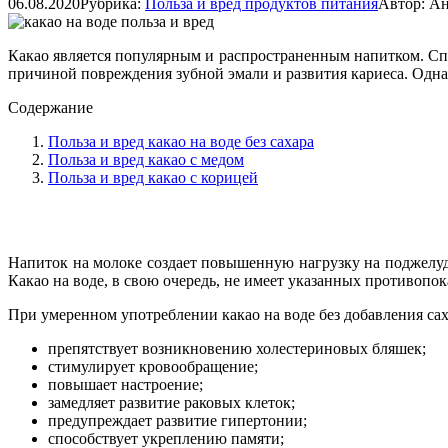
06.08.2020
Рубрика:
Польза и вред продуктов питания
Автор:
Ан
Какао является популярным и распространенным напитком. Спо
причиной повреждения зубной эмали и развития кариеса. Однак
Содержание
Польза и вред какао на воде без сахара
Польза и вред какао с медом
Польза и вред какао с корицей
Напиток на молоке создает повышенную нагрузку на поджелуд
Какао на воде, в свою очередь, не имеет указанных противопо
При умеренном употреблении какао на воде без добавления сах
препятствует возникновению холестериновых бляшек;
стимулирует кровообращение;
повышает настроение;
замедляет развитие раковых клеток;
предупреждает развитие гипертонии;
способствует укреплению памяти;