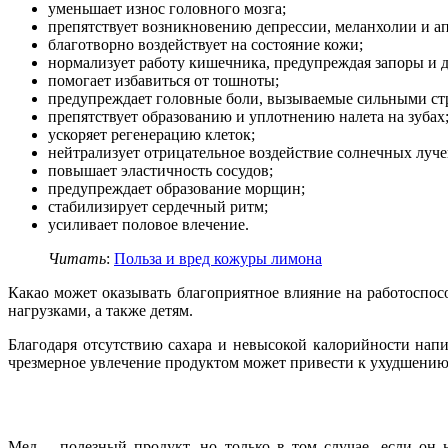
уменьшает износ головного мозга;
препятствует возникновению депрессии, меланхолии и а
благотворно воздействует на состояние кожи;
нормализует работу кишечника, предупреждая запоры и 
помогает избавиться от тошноты;
предупреждает головные боли, вызываемые сильными ст
препятствует образованию и уплотнению налета на зубах
ускоряет регенерацию клеток;
нейтрализует отрицательное воздействие солнечных луче
повышает эластичность сосудов;
предупреждает образование морщин;
стабилизирует сердечный ритм;
усиливает половое влечение.
Читать
:
Польза и вред кожуры лимона
Какао может оказывать благоприятное влияние на работоспос
нагрузками, а также детям.
Благодаря отсутствию сахара и невысокой калорийности напи
чрезмерное увлечение продуктом может привести к ухудшению 
Мед – полезный продукт, но только в том случае, если он