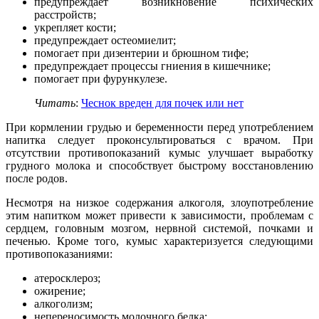
предупреждает возникновение психических
расстройств;
укрепляет кости;
предупреждает остеомиелит;
помогает при дизентерии и брюшном тифе;
предупреждает процессы гниения в кишечнике;
помогает при фурункулезе.
Читать
:
Чеснок вреден для почек или нет
При кормлении грудью и беременности перед употреблением
напитка следует проконсультироваться с врачом. При
отсутствии противопоказаний кумыс улучшает выработку
грудного молока и способствует быстрому восстановлению
после родов.
Несмотря на низкое содержания алкоголя, злоупотребление
этим напитком может привести к зависимости, проблемам с
сердцем, головным мозгом, нервной системой, почками и
печенью. Кроме того, кумыс характеризуется следующими
противопоказаниями:
атеросклероз;
ожирение;
алкоголизм;
непереносимость молочного белка;