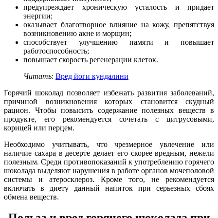
предупреждает хроническую усталость и придает
энергии;
оказывает благотворное влияние на кожу, препятствуя
возникновению акне и морщин;
способствует улучшению памяти и повышает
работоспособность;
повышает скорость регенерации клеток.
Читать
:
Вред йоги кундалини
Горячий шоколад позволяет избежать развития заболеваний,
причиной возникновения которых становится скудный
рацион. Чтобы повысить содержание полезных веществ в
продукте, его рекомендуется сочетать с цитрусовыми,
корицей или перцем.
Необходимо учитывать, что чрезмерное увлечение или
наличие сахара в десерте делает его скорее вредным, нежели
полезным. Среди противопоказаний к употреблению горячего
шоколада выделяют нарушения в работе органов мочеполовой
системы и атеросклероз. Кроме того, не рекомендуется
включать в диету данный напиток при серьезных сбоях
обмена веществ.
Польза и вред горячего шоколада при