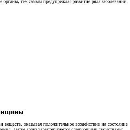
е органы, тем самым предупреждая развитие ряда заболеваний.
женщины
ен веществ, оказывая положительное воздействие на состояние
рения. Также арбуз характеризуется следующими свойствами: