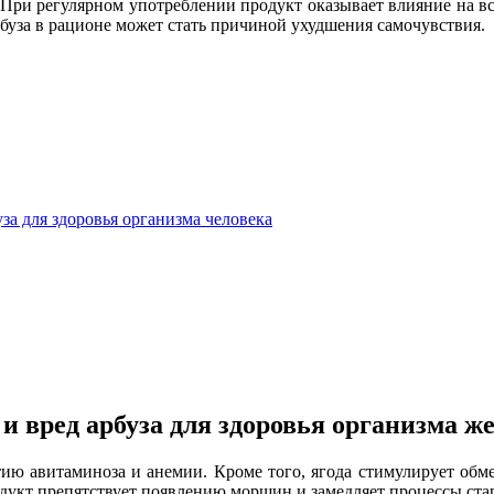
При регулярном употреблении продукт оказывает влияние на вс
буза в рационе может стать причиной ухудшения самочувствия.
за для здоровья организма человека
 и вред арбуза для здоровья организма 
тию авитаминоза и анемии. Кроме того, ягода стимулирует обм
одукт препятствует появлению морщин и замедляет процессы ста