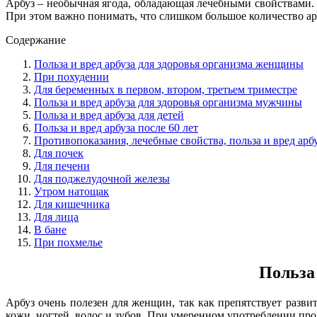
Арбуз – необычная ягода, обладающая лечебными свойствами. 
При этом важно понимать, что слишком большое количество ар
Содержание
Польза и вред арбуза для здоровья организма женщины
При похудении
Для беременных в первом, втором, третьем триместре
Польза и вред арбуза для здоровья организма мужчины
Польза и вред арбуза для детей
Польза и вред арбуза после 60 лет
Противопоказания, лечебные свойства, польза и вред арбу
Для почек
Для печени
Для поджелудочной железы
Утром натощак
Для кишечника
Для лица
В бане
При похмелье
Польза
Арбуз очень полезен для женщин, так как препятствует разви
кожи, ногтей, волос и зубов. При умеренном употреблении пр