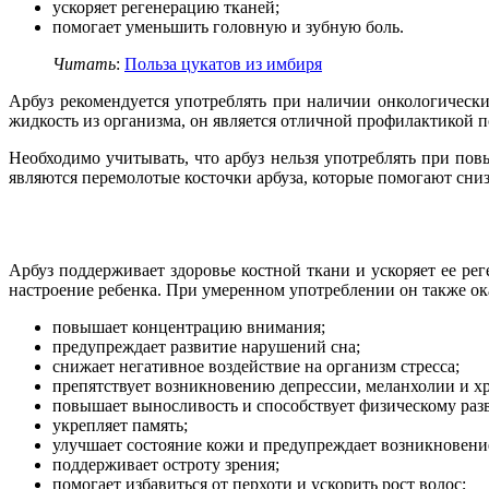
ускоряет регенерацию тканей;
помогает уменьшить головную и зубную боль.
Читать
:
Польза цукатов из имбиря
Арбуз рекомендуется употреблять при наличии онкологическ
жидкость из организма, он является отличной профилактикой 
Необходимо учитывать, что арбуз нельзя употреблять при по
являются перемолотые косточки арбуза, которые помогают сни
Арбуз поддерживает здоровье костной ткани и ускоряет ее ре
настроение ребенка. При умеренном употреблении он также ок
повышает концентрацию внимания;
предупреждает развитие нарушений сна;
снижает негативное воздействие на организм стресса;
препятствует возникновению депрессии, меланхолии и хр
повышает выносливость и способствует физическому раз
укрепляет память;
улучшает состояние кожи и предупреждает возникновени
поддерживает остроту зрения;
помогает избавиться от перхоти и ускорить рост волос;