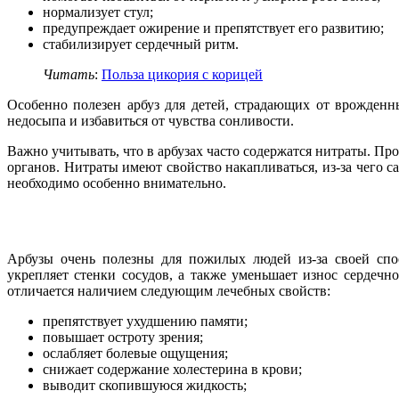
нормализует стул;
предупреждает ожирение и препятствует его развитию;
стабилизирует сердечный ритм.
Читать
:
Польза цикория с корицей
Особенно полезен арбуз для детей, страдающих от врожденн
недосыпа и избавиться от чувства сонливости.
Важно учитывать, что в арбузах часто содержатся нитраты. Пр
органов. Нитраты имеют свойство накапливаться, из-за чего с
необходимо особенно внимательно.
Арбузы очень полезны для пожилых людей из-за своей спо
укрепляет стенки сосудов, а также уменьшает износ сердечн
отличается наличием следующим лечебных свойств:
препятствует ухудшению памяти;
повышает остроту зрения;
ослабляет болевые ощущения;
снижает содержание холестерина в крови;
выводит скопившуюся жидкость;