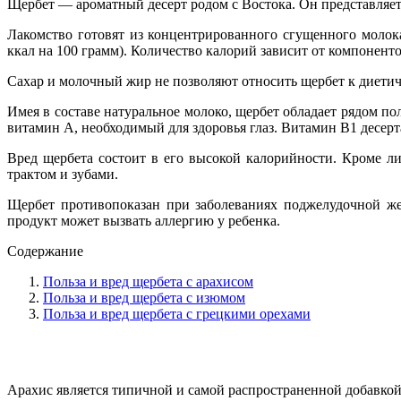
Щербет — ароматный десерт родом с Востока. Он представляет
Лакомство готовят из концентрированного сгущенного молока
ккал на 100 грамм). Количество калорий зависит от компонент
Сахар и молочный жир не позволяют относить щербет к диетиче
Имея в составе натуральное молоко, щербет обладает рядом по
витамин А, необходимый для здоровья глаз. Витамин B1 десер
Вред щербета состоит в его высокой калорийности. Кроме 
трактом и зубами.
Щербет противопоказан при заболеваниях поджелудочной же
продукт может вызвать аллергию у ребенка.
Содержание
Польза и вред щербета с арахисом
Польза и вред щербета с изюмом
Польза и вред щербета с грецкими орехами
Арахис является типичной и самой распространенной добавкой