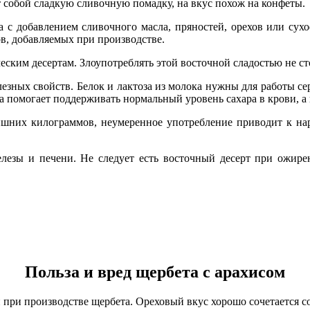
 собой сладкую сливочную помадку, на вкус похож на конфеты.
 с добавлением сливочного масла, пряностей, орехов или сух
ов, добавляемых при производстве.
ским десертам. Злоупотреблять этой восточной сладостью не сто
лезных свойств. Белок и лактоза из молока нужны для работы с
та помогает поддерживать нормальный уровень сахара в крови, 
лишних килограммов, неумеренное употребление приводит к н
лезы и печени. Не следует есть восточный десерт при ожир
Польза и вред щербета с арахисом
 при производстве щербета. Ореховый вкус хорошо сочетается с