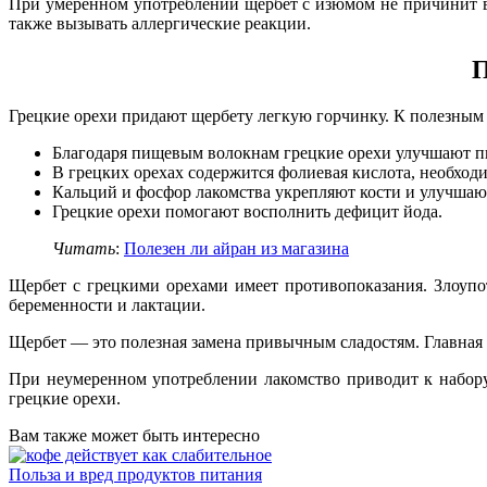
При умеренном употреблении щербет с изюмом не причинит вр
также вызывать аллергические реакции.
П
Грецкие орехи придают щербету легкую горчинку. К полезным 
Благодаря пищевым волокнам грецкие орехи улучшают пи
В грецких орехах содержится фолиевая кислота, необхо
Кальций и фосфор лакомства укрепляют кости и улучшают
Грецкие орехи помогают восполнить дефицит йода.
Читать
:
Полезен ли айран из магазина
Щербет с грецкими орехами имеет противопоказания. Злоупо
беременности и лактации.
Щербет — это полезная замена привычным сладостям. Главная
При неумеренном употреблении лакомство приводит к набору
грецкие орехи.
Вам также может быть интересно
Польза и вред продуктов питания