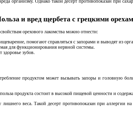
еда организму. Однако такой десерт противопоказан при саха
ольза и вред щербета с грецкими ореха
свойствам орехового лакомства можно отнести:
щеварение, помогают справляться с запорами и выводят из орг
димая для функционирования нервной системы.
 здоровье зубов.
требление продуктом может вызывать запоры и головную боль.
 польза продукта состоит в высокой пищевой ценности и содер
 лишнего веса. Такой десерт противопоказан при аллергии на