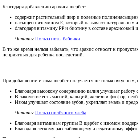
Благодаря добавлению арахиса щербет:
содержит растительный жир и полезные полиненасыщен
насыщен витамином Е, который называют натуральным ант
благодаря витамину PP и биотину в составе арахисовый 
Читать
:
Польза позы бабочки
В то же время нельзя забывать, что арахис относят к проду
неприятных для ребенка последствий.
При добавлении изюма щербет получается не только вкусным, 
Благодаря высокому содержанию калия улучшает работу 
В лакомстве есть магний, кальций, железо и фосфор, не
Изюм улучшает состояние зубов, укрепляет эмаль и предо
Читать
:
Польза полбяного хлеба
Благодаря витаминам группы В щербет с изюмом поддержи
Благодаря легкому расслабляющему и седативному эффект