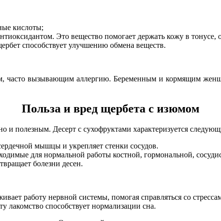
ные кислоты;
иоксидантом. Это вещество помогает держать кожу в тонусе, о
щербет способствует улучшению обмена веществ.
ктам, часто вызывающим аллергию. Беременным и кормящим женщ
Польза и вред щербета с изюмом
но и полезным. Десерт с сухофруктами характеризуется следую
сердечной мышцы и укрепляет стенки сосудов.
обходимые для нормальной работы костной, гормональной, сосуди
твращает болезни десен.
вает работу нервной системы, помогая справляться со стресса
у лакомство способствует нормализации сна.