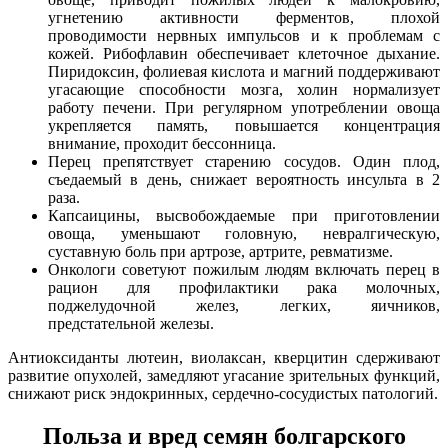
угнетению активности ферментов, плохой
проводимости нервных импульсов и к проблемам с
кожей. Рибофлавин обеспечивает клеточное дыхание.
Пиридоксин, фолиевая кислота и магний поддерживают
угасающие способности мозга, холин нормализует
работу печени. При регулярном употреблении овоща
укрепляется память, повышается концентрация
внимание, проходит бессонница.
Перец препятствует старению сосудов. Один плод,
съедаемый в день, снижает вероятность инсульта в 2
раза.
Капсаицины, высвобождаемые при приготовлении
овоща, уменьшают головную, невралгическую,
суставную боль при артрозе, артрите, ревматизме.
Онкологи советуют пожилым людям включать перец в
рацион для профилактики рака молочных,
поджелудочной желез, легких, яичников,
предстательной железы.
Антиоксиданты лютеин, виолаксан, кверцитин сдерживают
развитие опухолей, замедляют угасание зрительных функций,
снижают риск эндокринных, сердечно-сосудистых патологий.
Польза и вред семян болгарского