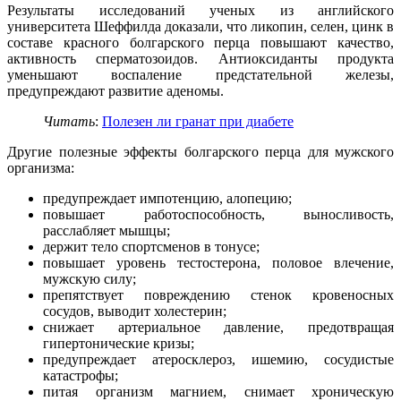
Результаты исследований ученых из английского
университета Шеффилда доказали, что ликопин, селен, цинк в
составе красного болгарского перца повышают качество,
активность сперматозоидов. Антиоксиданты продукта
уменьшают воспаление предстательной железы,
предупреждают развитие аденомы.
Читать
:
Полезен ли гранат при диабете
Другие полезные эффекты болгарского перца для мужского
организма:
предупреждает импотенцию, алопецию;
повышает работоспособность, выносливость,
расслабляет мышцы;
держит тело спортсменов в тонусе;
повышает уровень тестостерона, половое влечение,
мужскую силу;
препятствует повреждению стенок кровеносных
сосудов, выводит холестерин;
снижает артериальное давление, предотвращая
гипертонические кризы;
предупреждает атеросклероз, ишемию, сосудистые
катастрофы;
питая организм магнием, снимает хроническую