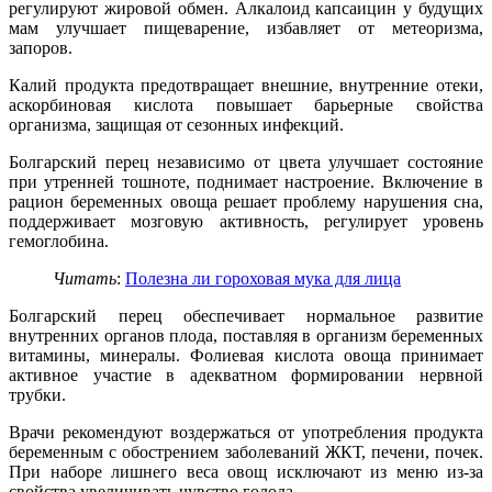
регулируют жировой обмен. Алкалоид капсаицин у будущих
мам улучшает пищеварение, избавляет от метеоризма,
запоров.
Калий продукта предотвращает внешние, внутренние отеки,
аскорбиновая кислота повышает барьерные свойства
организма, защищая от сезонных инфекций.
Болгарский перец независимо от цвета улучшает состояние
при утренней тошноте, поднимает настроение. Включение в
рацион беременных овоща решает проблему нарушения сна,
поддерживает мозговую активность, регулирует уровень
гемоглобина.
Читать
:
Полезна ли гороховая мука для лица
Болгарский перец обеспечивает нормальное развитие
внутренних органов плода, поставляя в организм беременных
витамины, минералы. Фолиевая кислота овоща принимает
активное участие в адекватном формировании нервной
трубки.
Врачи рекомендуют воздержаться от употребления продукта
беременным с обострением заболеваний ЖКТ, печени, почек.
При наборе лишнего веса овощ исключают из меню из-за
свойства увеличивать чувство голода.