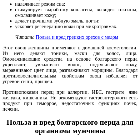
налаживает режим сна;
стимулирует выработку коллагена, выводит токсины,
омолаживает кожу;
делает прочными зубную эмаль, ногти;
ускоряет регенерацию кожи при микротравмах.
Читать
:
Польза и вред грецких орехов с медом
Этот овощ женщины применяют в домашней косметологии.
Из него делают тоники, маски для волос, лица.
Омолаживающие средства на основе болгарского перца
укрепляют, увлажняют волос, подтягивают кожу,
выравнивают цвет лица, разглаживают морщины. Благодаря
противовоспалительным свойствам овощ избавляет от
угревой сыпи, прыщей.
Противопоказан перец при аллергии, ИБС, гастрите, язве
желудка, кишечника. Не рекомендуют гастроэнтерологи есть
продукт при геморрое, недостаточных функциях почек,
печени.
Польза и вред болгарского перца для
организма мужчины