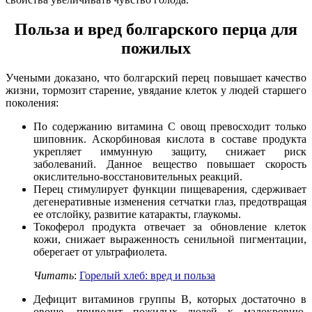
Польза и вред болгарского перца для
пожилых
Учеными доказано, что болгарский перец повышает качество
жизни, тормозит старение, увядание клеток у людей старшего
поколения:
По содержанию витамина C овощ превосходит только
шиповник. Аскорбиновая кислота в составе продукта
укрепляет иммунную защиту, снижает риск
заболеваний. Данное вещество повышает скорость
окислительно-восстановительных реакций.
Перец стимулирует функции пищеварения, сдерживает
дегенеративные изменения сетчатки глаз, предотвращая
ее отслойку, развитие катаракты, глаукомы.
Токоферол продукта отвечает за обновление клеток
кожи, снижает выраженность сенильной пигментации,
оберегает от ультрафиолета.
Читать
:
Горелый хлеб: вред и польза
Дефицит витаминов группы B, которых достаточно в
овоще, приводит пожилых людей к малокровию,