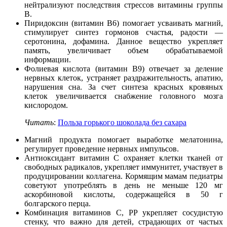
нейтрализуют последствия стрессов витамины группы
B.
Пиридоксин (витамин B6) помогает усваивать магний,
стимулирует синтез гормонов счастья, радости —
серотонина, дофамина. Данное вещество укрепляет
память, увеличивает объем обрабатываемой
информации.
Фолиевая кислота (витамин B9) отвечает за деление
нервных клеток, устраняет раздражительность, апатию,
нарушения сна. За счет синтеза красных кровяных
клеток увеличивается снабжение головного мозга
кислородом.
Читать
:
Польза горького шоколада без сахара
Магний продукта помогает выработке мелатонина,
регулирует проведение нервных импульсов.
Антиоксидант витамин C охраняет клетки тканей от
свободных радикалов, укрепляет иммунитет, участвует в
продуцировании коллагена. Кормящим мамам педиатры
советуют употреблять в день не меньше 120 мг
аскорбиновой кислоты, содержащейся в 50 г
болгарского перца.
Комбинация витаминов C, PP укрепляет сосудистую
стенку, что важно для детей, страдающих от частых