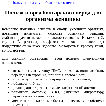
Польза и вред семян болгарского перца
Польза и вред болгарского перца для
организма женщины
Комплекс полезных веществ в овоще укрепляет организм,
повышает иммунитет, скорость обменных реакций,
стабилизирует психоэмоциональное состояние. Витамины C,
группы B, ретинол, токоферол, минералы и алколоиды
поддерживают женское здоровье, молодость и красоту кожи,
волос, ногтей.
Для женщин болгарский перец полезен следующими
действиями:
снижает симптоматику ПМС, климакса, включая боли,
перепады настроения, приливы, тревожность;
нормализует функции репродуктивных органов;
побышает либидо;
предотвращает развитие железодефицитной анемии;
повышает моторику ЖКТ, улучшает микрофлору,
перистальтику кишечника;
увеличивает скорость обмена веществ, способствует
похудению;